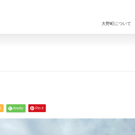
大野町について
S
feedly
Pin it