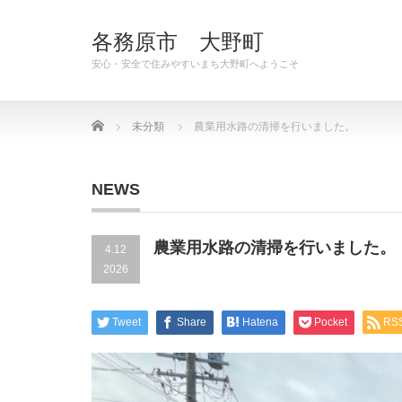
各務原市 大野町
安心・安全で住みやすいまち大野町へようこそ
Home
未分類
農業用水路の清掃を行いました。
NEWS
農業用水路の清掃を行いました。
4.12
2026
Tweet
Share
Hatena
Pocket
RS