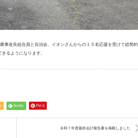
。農事改良組合員と自治会、イオンさんからの１５名応援を受けて総勢約
できるようになります。
S
feedly
Pin it
令和７年度最終会計報告書を掲載しました